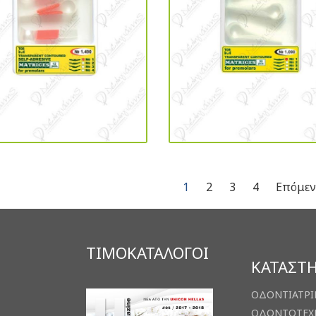
1
2
3
4
Επόμε
ΤΙΜΟΚΑΤΑΛΟΓΟΙ
ΚΑΤΑΣΤ
ΟΔΟΝΤΙΑΤΡΙ
ΟΔΟΝΤΟΤΕΧ