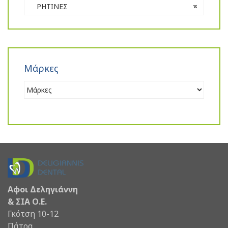
ΡΗΤΙΝΕΣ
×
Μάρκες
Αφοι Δεληγιάννη
& ΣΙΑ Ο.Ε.
Γκότση 10-12
Πάτρα