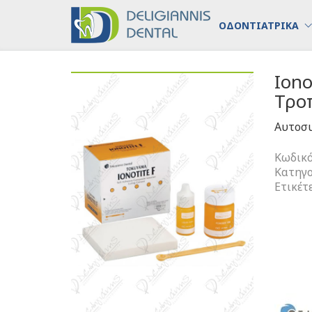
ΟΔΟΝΤΙΑΤΡΙΚΑ
Iono
Τρο
Αυτοσυ
Κωδικό
Κατηγο
Ετικέτ
Ionotite
F
Αυτοσυ
Υαλοϊον
Τροποπ