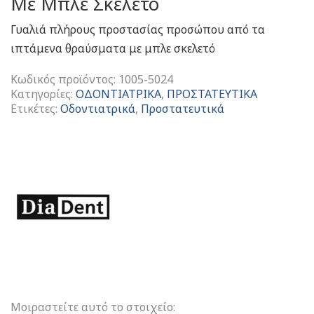
Με Μπλε Σκελετό
Γυαλιά πλήρους προστασίας προσώπου από τα
ιπτάμενα θραύσματα με μπλε σκελετό
Κωδικός προϊόντος:
1005-5024
Κατηγορίες:
ΟΔΟΝΤΙΑΤΡΙΚΑ
,
ΠΡΟΣΤΑΤΕΥΤΙΚΑ
Ετικέτες:
Οδοντιατρικά
,
Προστατευτικά
Protective
Glasses
Dia-
100SS
Γυαλιά
Προστασίας
Προσώπου
Με
Μπλε
Σκελετό
ποσότητα
Μοιραστείτε αυτό το στοιχείο: