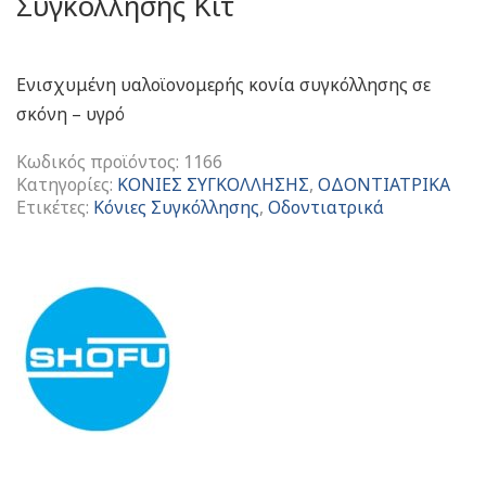
Συγκόλλησης Κιτ
Ενισχυμένη υαλοϊονομερής κονία συγκόλλησης σε
σκόνη – υγρό
Κωδικός προϊόντος:
1166
Κατηγορίες:
ΚΟΝΙΕΣ ΣΥΓΚΟΛΛΗΣΗΣ
,
ΟΔΟΝΤΙΑΤΡΙΚΑ
Ετικέτες:
Κόνιες Συγκόλλησης
,
Οδοντιατρικά
CX-
Plus
Glasionomer
Cement
Kit
Ενισχυμένη
Υαλοϊονομερής
Κονία
Συγκόλλησης
Κιτ
ποσότητα