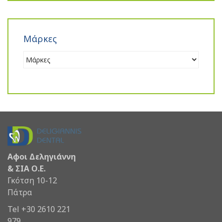
Μάρκες
Αφοι Δεληγιάννη
& ΣΙΑ Ο.Ε.
Γκότση 10-12
Πάτρα
Tel +30 2610 221
979