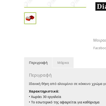
Small
Square
Type
B
Ιδανική
Κόκκινη
Θήκη
ποσότη
Μοιρασ
Facebo
Περιγραφή
Μάρκα
Περιγραφή
Ιδανική θήκη από αλουμίνιο σε κόκκινο χρώμα γ
Χαρακτηριστικά:
• Χωράει 30 εργαλεία
• Το εσωτερικό της αφαιρείται για καθάρισμα