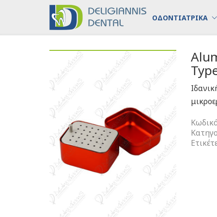
ΟΔΟΝΤΙΑΤΡΙΚΑ
Alu
Type
Ιδανικ
μικροε
Κωδικό
Κατηγο
Ετικέτ
Alumin
Endo
Storage
Box