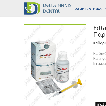
ΟΔΟΝΤΙΑΤΡΙΚΑ
Edta
Παρ
Καθαρι
Κωδικό
Κατηγο
Ετικέτ
Edta
Endo-
Clear
Σετ
Καθαρισ