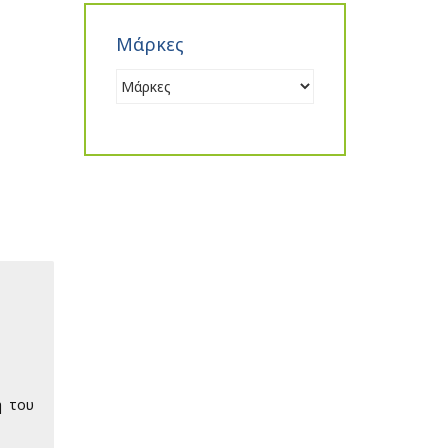
Μάρκες
η του