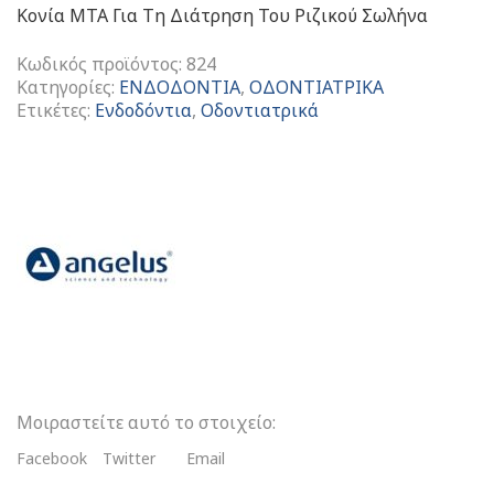
Κονία MTA Για Τη Διάτρηση Του Ριζικού Σωλήνα
Κωδικός προϊόντος:
824
Κατηγορίες:
ΕΝΔΟΔΟΝΤΙΑ
,
ΟΔΟΝΤΙΑΤΡΙΚΑ
Ετικέτες:
Ενδοδόντια
,
Οδοντιατρικά
Κονία
MTA
Για
Τη
Διάτρηση
Του
Ριζικού
Σωλήνα
Λευκό
0,14
gr
ποσότητα
Μοιραστείτε αυτό το στοιχείο:
Facebook
Twitter
Email