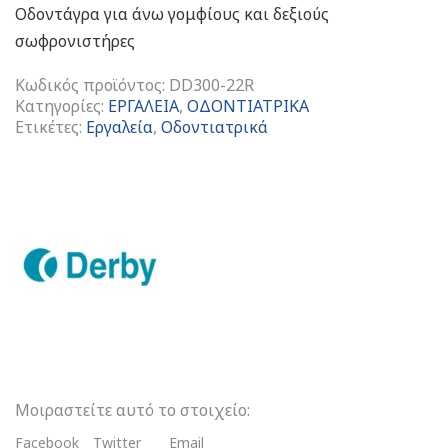
Οδοντάγρα για άνω γομφίους και δεξιούς
σωφρονιστήρες
Κωδικός προϊόντος:
DD300-22R
Κατηγορίες:
ΕΡΓΑΛΕΙΑ
,
ΟΔΟΝΤΙΑΤΡΙΚΑ
Ετικέτες:
Εργαλεία
,
Οδοντιατρικά
Οδοντάγρα
Για
Άνω
Γομφίους
Και
Δεξιούς
Σωφρονιστήρες
ποσότητα
Μοιραστείτε αυτό το στοιχείο:
Facebook
Twitter
Email