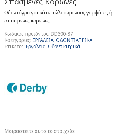
Σπασμένες Κορώνες
Οδοντάγρα για κάτω αλλοιωμένους γομφίους ή
σπασμένες κορώνες
Κωδικός προϊόντος:
DD300-87
Κατηγορίες:
ΕΡΓΑΛΕΙΑ
,
ΟΔΟΝΤΙΑΤΡΙΚΑ
Ετικέτες:
Εργαλεία
,
Οδοντιατρικά
Οδοντάγρα
Για
Κάτω
Αλλοιωμένους
Γομφίους
Ή
Σπασμένες
Κορώνες
ποσότητα
Μοιραστείτε αυτό το στοιχείο: