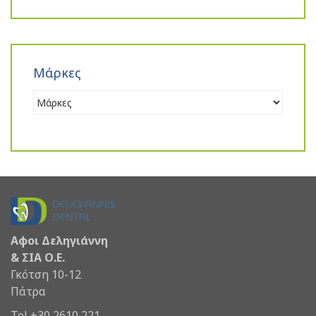
Μάρκες
Αφοι Δεληγιάννη
& ΣΙΑ Ο.Ε.
Γκότση 10-12
Πάτρα
Tel +30 2610 221