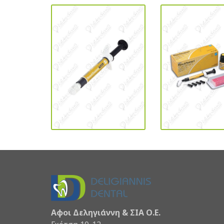
Αφοι Δεληγιάννη & ΣΙΑ Ο.Ε.