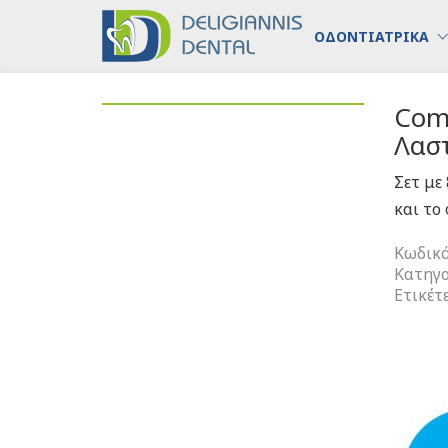
ΟΔΟΝΤΙΑΤΡΙΚΑ
Comp
Λαστ
Σετ με
και το
Κωδικό
Κατηγο
Ετικέτ
Compos
Polishin
Kit
-