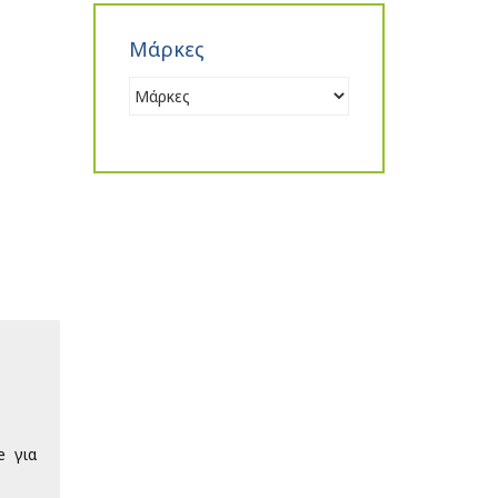
Μάρκες
e για