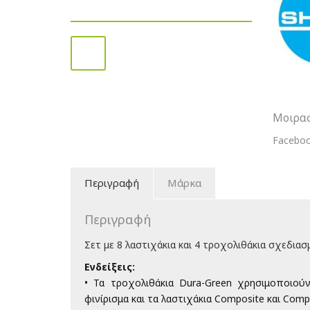
CA
Shank
Λαστιχά
Και
Τροχολι
Στίλβω
ποσότη
Μοιρασ
Facebo
Περιγραφή
Μάρκα
Περιγραφή
Σετ με 8 λαστιχάκια και 4 τροχολιθάκια σχεδιασ
Ενδείξεις:
• Τα τροχολιθάκια Dura-Green χρησιμοποιούν
φινίρισμα και τα λαστιχάκια Composite και Comp