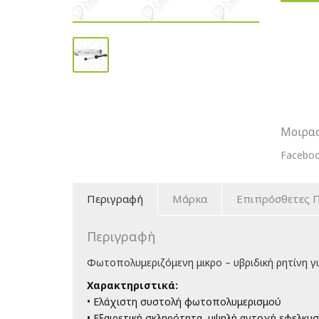
Diafil
Φωτοπο
Μικρο-
Υβριδικ
Ρητίνη
Σύριγγα
Μοιρασ
4
Facebo
gr
ποσότη
Περιγραφή
Μάρκα
Επιπρόσθετες 
Περιγραφή
Φωτοπολυμεριζόμενη μικρο – υβριδική ρητίνη γι
Χαρακτηριστικά:
• Ελάχιστη συστολή φωτοπολυμερισμού
• Εξαιρετική σκληρότητα, υψηλή αντοχή εφελκυ