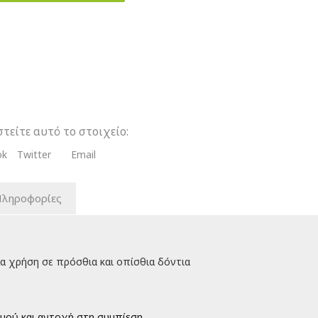
λυμεριζόμενη
ή
τείτε αυτό το στοιχείο:
ok
Twitter
Email
τα
Πληροφορίες
α χρήση σε πρόσθια και οπίσθια δόντια
σμού και αντοχή στη συμπίεση