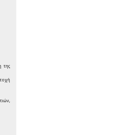
η της
ντοχή
τιών,