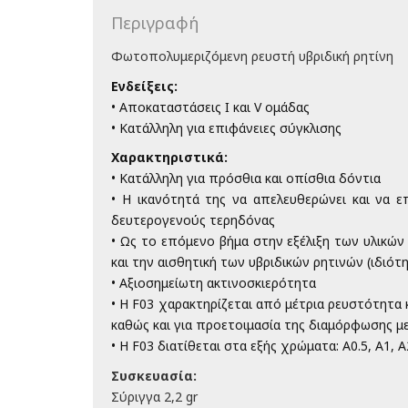
Περιγραφή
Φωτοπολυμεριζόμενη ρευστή υβριδική ρητίνη
Ενδείξεις:
• Αποκαταστάσεις Ι και V ομάδας
• Κατάλληλη για επιφάνειες σύγκλισης
Χαρακτηριστικά:
• Κατάλληλη για πρόσθια και οπίσθια δόντια
• Η ικανότητά της να απελευθερώνει και να 
δευτερογενούς τερηδόνας
• Ως το επόμενο βήμα στην εξέλιξη των υλικών
και την αισθητική των υβριδικών ρητινών (ιδιότ
• Αξιοσημείωτη ακτινοσκιερότητα
• Η F03 χαρακτηρίζεται από μέτρια ρευστότητα 
καθώς και για προετοιμασία της διαμόρφωσης με
• Η F03 διατίθεται στα εξής χρώματα: A0.5, A1, A2,
Συσκευασία:
Σύριγγα 2,2 gr