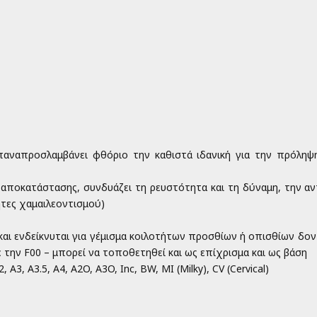
επαναπροσλαμβάνει φθόριο την καθιστά ιδανική για την πρόληψ
 αποκατάστασης, συνδυάζει τη ρευστότητα και τη δύναμη, την α
ητες χαμαιλεοντισμού)
και ενδείκνυται για γέμισμα κοιλοτήτων προσθίων ή οπισθίων δον
 την F00 – μπορεί να τοποθετηθεί και ως επίχρισμα και ως βάση
 A3, A3.5, A4, A2O, A3O, Inc, BW, MI (Milky), CV (Cervical)