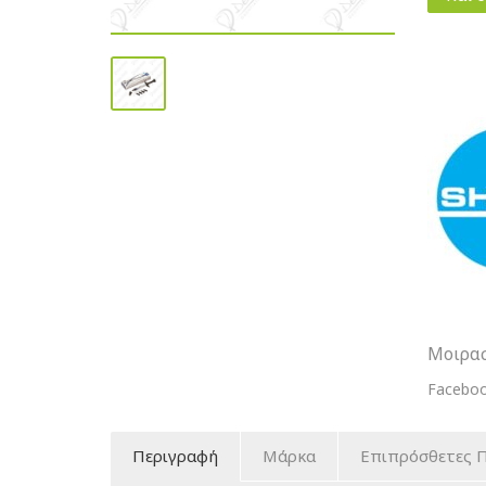
Beautifil
Flow
Plus
F03
Φωτοπο
Ρευστή
Υβριδικ
Ρητίνη
ποσότη
Μοιρασ
Facebo
Περιγραφή
Μάρκα
Επιπρόσθετες 