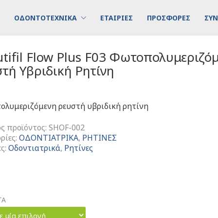
ΟΔΟΝΤΟΤΕΧΝΙΚΑ
ΕΤΑΙΡΙΕΣ
ΠΡΟΣΦΟΡΕΣ
ΣΥΝ
tifil Flow Plus F03 Φωτοπολυμεριζό
τή Υβριδική Ρητίνη
λυμεριζόμενη ρευστή υβριδική ρητίνη
ς προϊόντος:
SHOF-002
ρίες:
ΟΔΟΝΤΙΑΤΡΙΚΑ
,
ΡΗΤΙΝΕΣ
ες:
Οδοντιατρικά
,
Ρητίνες
ΤΑ
ε μία επιλογή