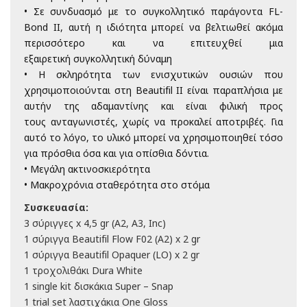
• Σε συνδυασμό με το συγκολλητικό παράγοντα FL-
Bond II, αυτή η ιδιότητα
μπορεί να βελτιωθεί ακόμα
περισσότερο και να επιτευχθεί μια
εξαιρετική
συγκολλητική δύναμη
• Η σκληρότητα των ενισχυτικών ουσιών που
χρησιμοποιούνται στη Beautifil II
είναι παραπλήσια με
αυτήν της αδαμαντίνης και είναι φιλική προς
τους
ανταγωνιστές, χωρίς να προκαλεί αποτριβές. Για
αυτό το λόγο, το υλικό
μπορεί να χρησιμοποιηθεί τόσο
για πρόσθια όσα και για οπίσθια δόντια.
• Μεγάλη ακτινοσκιερότητα
• Μακροχρόνια σταθερότητα στο στόμα
Συσκευασία:
3 σύριγγες x 4,5 gr (Α2, Α3, Inc)
1 σύριγγα Beautifil Flow F02 (A2) x 2 gr
1 σύριγγα Beautifil Opaquer (LO) x 2 gr
1 τροχολιθάκι Dura White
1 single kit δισκάκια Super – Snap
1 trial set λαστιχάκια One Gloss