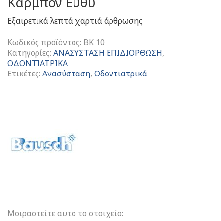
Καρμπόν Ευθύ
Εξαιρετικά λεπτά χαρτιά άρθρωσης
Κωδικός προϊόντος:
BK 10
Κατηγορίες:
ΑΝΑΣΥΣΤΑΣΗ ΕΠΙΔΙΟΡΘΩΣΗ
,
ΟΔΟΝΤΙΑΤΡΙΚΑ
Ετικέτες:
Ανασύσταση
,
Οδοντιατρικά
Χαρτιά
Άρθρωσεως
-
Articulating
Papers
40
Microns
Κουτί
Κόκκινο
Καρμπόν
Ευθύ
ποσότητα
Μοιραστείτε αυτό το στοιχείο: