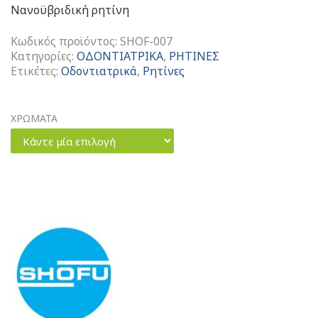
Νανοϋβριδική ρητίνη
Κωδικός προϊόντος:
SHOF-007
Κατηγορίες:
ΟΔΟΝΤΙΑΤΡΙΚΑ
,
ΡΗΤΙΝΕΣ
Ετικέτες:
Οδοντιατρικά
,
Ρητίνες
ΧΡΩΜΑΤΑ
Κάντε μία επιλογή
Beautifil
II
Enamel
Νανοϋβριδική
Ρητίνη
ποσότητα