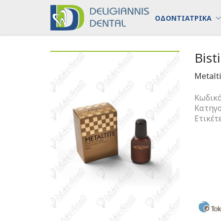
ΟΔΟΝΤΙΑΤΡΙΚΑ
Bist
Metalt
Κωδικό
Κατηγο
Ετικέτ
Bistite
II
DC
Metaltit
ποσότη