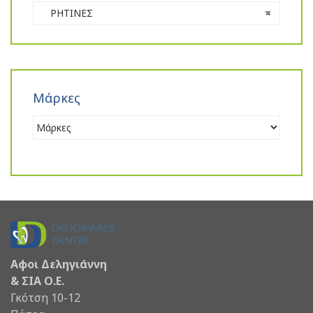
ΡΗΤΙΝΕΣ
×
Μάρκες
Αφοι Δεληγιάννη
& ΣΙΑ Ο.Ε.
Γκότση 10-12