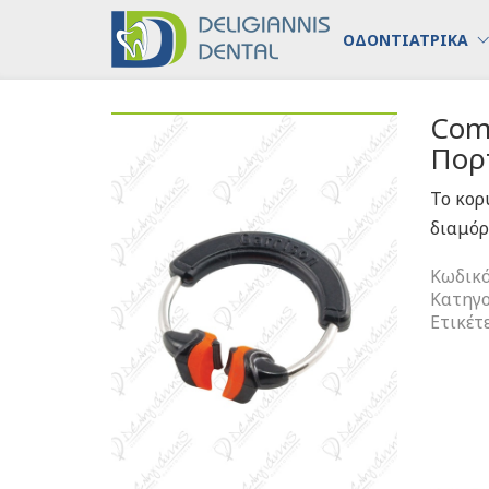
ΟΔΟΝΤΙΑΤΡΙΚΑ
Comp
Πορ
Το κορ
διαμό
Κωδικό
Κατηγο
Ετικέτ
Compos
-
Tight
3D