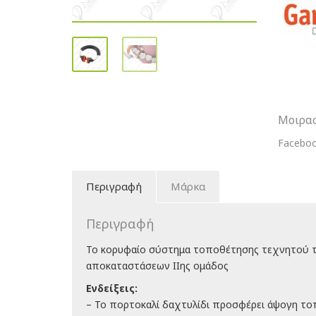
500
Δαχτυλί
Πορτοκα
ποσότη
Μοιρασ
Facebo
Περιγραφή
Μάρκα
Περιγραφή
Το κορυφαίο σύστημα τοποθέτησης τεχνητού τ
αποκαταστάσεων ΙΙης ομάδος
Ενδείξεις:
– Το πορτοκαλί δαχτυλίδι προσφέρει άψογη τοπ