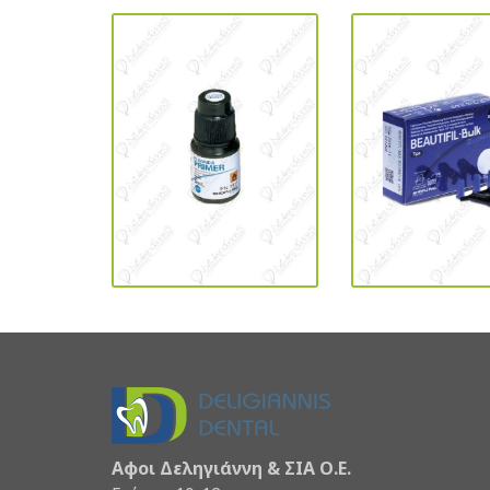
Αφοι Δεληγιάννη & ΣΙΑ Ο.Ε.