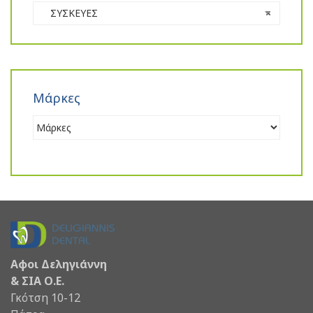
ΣΥΣΚΕΥΕΣ
×
Μάρκες
Αφοι Δεληγιάννη
& ΣΙΑ Ο.Ε.
Γκότση 10-12