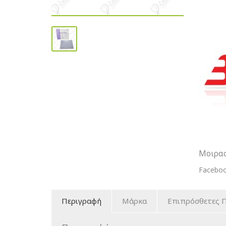
Gaskets
Φύλλα
Για
Κατασκ
Νάρθηκ
ποσότη
Μοιρασ
Facebo
Περιγραφή
Μάρκα
Επιπρόσθετες 