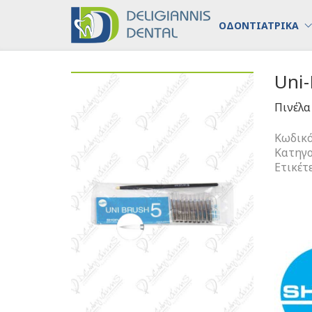
ΟΔΟΝΤΙΑΤΡΙΚΑ
Uni-
Πινέλα
Κωδικό
Κατηγο
Ετικέτ
Uni-
Brush
No
5
ποσότη