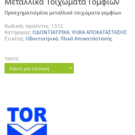
Μεταλλικά Τοιχώματα Γομφίων
Προσχηματισμένα μεταλλικά τοιχώματα γομφίων
Κωδικός προϊόντος:
1.512
Κατηγορίες:
ΟΔΟΝΤΙΑΤΡΙΚΑ
,
ΥΛΙΚΑ ΑΠΟΚΑΤΑΣΤΑΣΗΣ
Ετικέτες:
Οδοντιατρικά
,
Υλικά Αποκατάστασης
ΠΑΧΟΣ
Κάντε μία επιλογή
Metal
Contoured
Matrices
For
Molars
Προσχηματισμένα
Μεταλλικά