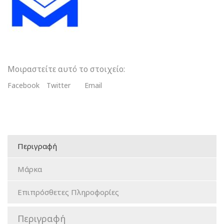
Kit
Προσχηματισμένα
Μεταλλικά
Τοιχώματα
Προγομφίων
Κιτ
30
τμχ
Μοιραστείτε αυτό το στοιχείο:
ποσότητα
Facebook
Twitter
Email
Περιγραφή
Μάρκα
Επιπρόσθετες Πληροφορίες
Περιγραφή