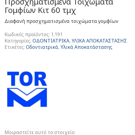
Προσχηματισμένα Τοιχώματα
Γομφίων Κιτ 60 τμχ
Διαφανή προσχηματισμένα τοιχώματα γομφίων
Κωδικός προϊόντος:
1.191
Κατηγορίες:
ΟΔΟΝΤΙΑΤΡΙΚΑ
,
ΥΛΙΚΑ ΑΠΟΚΑΤΑΣΤΑΣΗΣ
Ετικέτες:
Οδοντιατρικά
,
Υλικά Αποκατάστασης
Transparent
Contoured
Matrices
For
Molars
Kit
Διαφανή
Προσχηματισμένα
Τοιχώματα
Γομφίων
Κιτ
60
τμχ
Μοιραστείτε αυτό το στοιχείο: