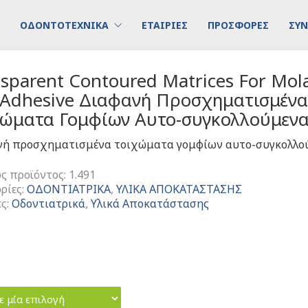
ΟΔΟΝΤΟΤΕΧΝΙΚΑ
ΕΤΑΙΡΙΕΣ
ΠΡΟΣΦΟΡΕΣ
ΣΥΝ
sparent Contoured Matrices For Mol
f-Adhesive Διαφανή Προσχηματισμέν
χώματα Γομφίων Αυτο-συγκολλούμεν
νή προσχηματισμένα τοιχώματα γομφίων αυτο-συγκολλο
ς προϊόντος:
1.491
ρίες:
ΟΔΟΝΤΙΑΤΡΙΚΑ
,
ΥΛΙΚΑ ΑΠΟΚΑΤΑΣΤΑΣΗΣ
ες:
Οδοντιατρικά
,
Υλικά Αποκατάστασης
ε μία επιλογή