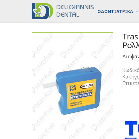
ΟΔΟΝΤΙΑΤΡΙΚΑ
Tras
Ρολ
Διαφαν
Κωδικό
Κατηγο
Ετικέτ
Traspar
Striproll
Διαφαν
Τοίχωμ
Σε